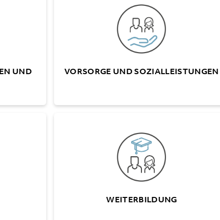
RGÜTUNG
Eigene Personalvorsorgestiftung
(ausgeschlossen A+W Luzern)
szeiten
Vollumfängliche Prämienübernahme
30 Tage
für die BU/NBU-Versicherung durch
 Monate
AG
läen im
EN UND
VORSORGE UND SOZIALLEISTUNGEN
 10 DJ)
KARRIERE
WEITERBILDUN
zweite
Internes Weiterbildungs-Programm
hkeiten
(A+W University)
er- und
Finanzierungsmodelle für externe
präche
Weiterbildungen
WEITERBILDUNG