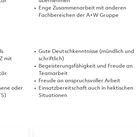
tär
übernehmen
Enge Zusammenarbeit mit anderen
Fachbereichen der A+W Gruppe
ls
Gute Deutschkenntnisse (mündlich und
Z mit
schriftlich)
Begeisterungsfähigkeit und Freude an
tär
Teamarbeit
g
Freude an anspruchsvoller Arbeit
sene oder
Einsatzbereitschaft auch in hektischen
TS)
Situationen
GEN UND
VORSORGE UND SOZIALLEISTUNGE