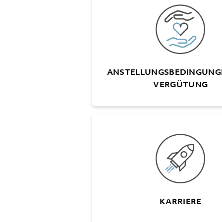
VE
Flexible Arbeit
25 Ferientage, ab 55 Jahren 
Unbezahlter Urlaub bis zu 6
Treueprämien für Dienstjubi
ANSTELLUNGSBEDINGUNG
Fünfjahresrythmus (nach
VERGÜTUNG
Schwei
Karrieremöglic
Mitarbeit
Entwicklungsges
KARRIERE