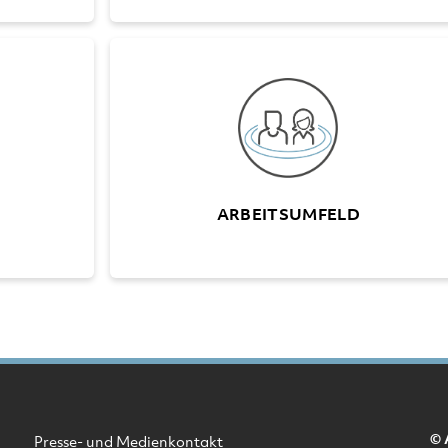
BENEFITS
ARBEITSUMFEL
gen und
Verschiedene Mitarbeiteranlässe
iedenen
Moderne Büroräumlichkeiten
eichen
Zeitgemässe EDV-Ausstattung
nement
ARBEITSUMFELD
© 
Presse- und Medienkontakt