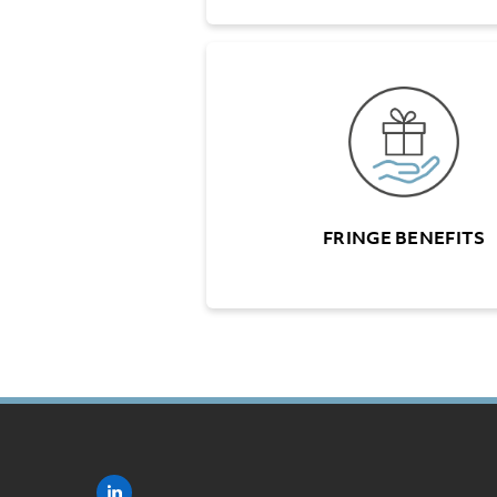
FRINGE 
Diverse Vergünstigun
Angebote in versch
Ber
Halbtax Abon
FRINGE BENEFITS