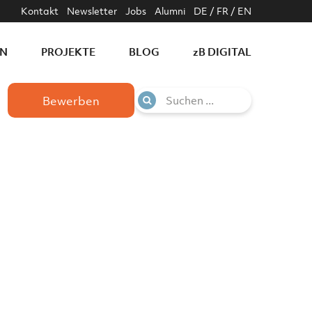
Kontakt
Newsletter
Jobs
Alumni
DE
/
FR
/
EN
EN
PROJEKTE
BLOG
z
B DIGITAL
Bewerben