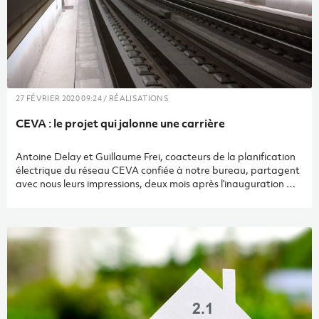
27 FÉVRIER 2020 09:24 / RÉALISATIONS
CEVA : le projet qui jalonne une carrière
Antoine Delay et Guillaume Frei, coacteurs de la planification
électrique du réseau CEVA confiée à notre bureau, partagent
avec nous leurs impressions, deux mois après l’inauguration du
Léman Express, le 15 décembre 2019. Une mission « zéro
défaut » couronnée par le succès du réseau franco-suisse, qui
recense déjà quelque 25 000 passagers journaliers, avec près
de 43 % des clients provenant du réseau suisse et 57 % de
France. Pour Antoine, ce sont quatre années de calculs,
d’étude d’exécution et de contrôle ; quant à Guillaume, le
CEVA aura accompagné dix années de sa carrière.