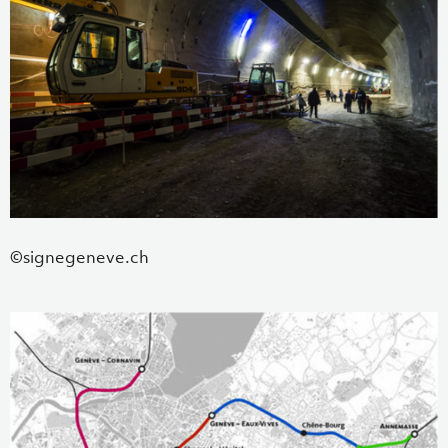
©signegeneve.ch