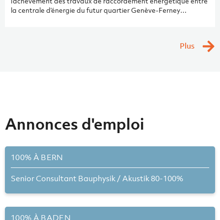
l’achèvement des travaux de raccordement énergétique entre
la centrale d’énergie du futur quartier Genève-Ferney
Innovation et le CERN. Ce projet, mené par Amstein +
Walthert, allie durabilité et innovation technologique,
marquant un jalon clé dans le développement d’un réseau
Plus
énergétique novateur en France. Situé à la frontière franco-
suisse, ce quartier se présente comme un modèle de ville
durable et connectée. Sa centrale, combinant géothermie,
solaire et récupération de chaleur, fournira une alimentation
entièrement décarbonée. Le raccordement au CERN
optimisera l’utilisation des ressources pour une gestion
particulièrement efficace.
Annonces d'emploi
100% À BERN
Senior Consultant Bauphysik / Akustik 80-100%
100% À BADEN