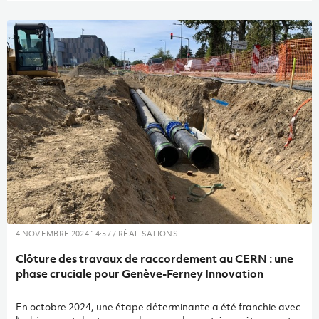
facteurs sont susceptibles de freiner ces conversations
importantes ou de limiter leur fréquence. Amstein + Walthert a
identifié ce défi et décidé de miser sur l’outil de mise en relation
Mystery Minds.
4 NOVEMBRE 2024 14:57 / RÉALISATIONS
Clôture des travaux de raccordement au CERN : une
phase cruciale pour Genève-Ferney Innovation
En octobre 2024, une étape déterminante a été franchie avec