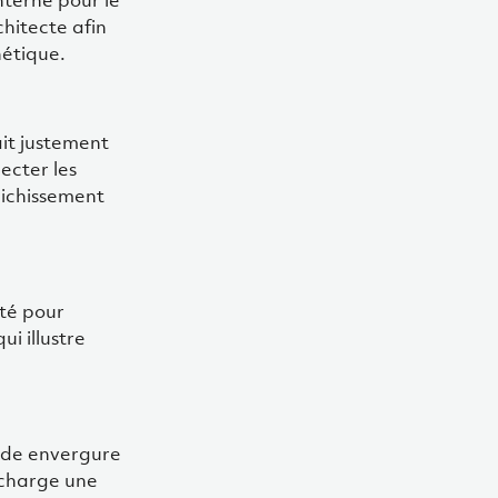
nterne pour le
chitecte afin
hétique.
ait justement
ecter les
aichissement
ité pour
i illustre
ande envergure
n charge une