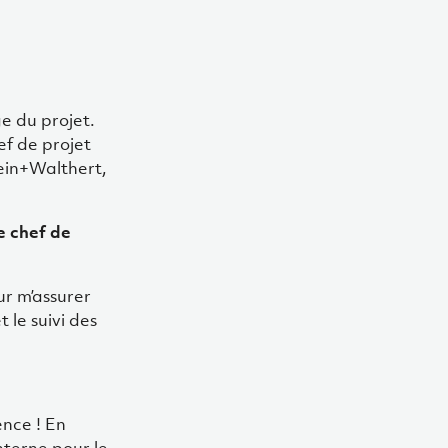
e du projet.
ef de projet
tein+Walthert,
e chef de
ur m’assurer
 le suivi des
ence ! En