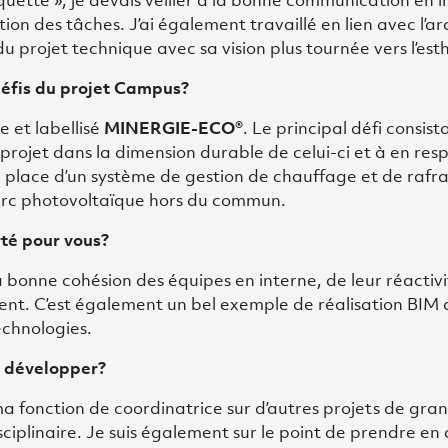
ette », je devais veiller à la bonne communication en i
tion des tâches. J’ai également travaillé en lien avec l’ar
u projet technique avec sa vision plus tournée vers l’est
défis du projet Campus?
e et labellisé
MINERGIE-ECO
®. Le principal défi consist
projet dans la dimension durable de celui-ci et à en resp
 place d’un système de gestion de chauffage et de rafr
parc photovoltaïque hors du commun.
té pour vous?
la bonne cohésion des équipes en interne, de leur réactiv
nt. C’est également un bel exemple de réalisation BIM qu
echnologies.
s développer?
a fonction de coordinatrice sur d’autres projets de gr
isciplinaire. Je suis également sur le point de prendre e