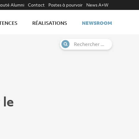
uté Alumni
Contact
Postes à pourvoir
News A+W
NEWSROOM
TENCES
RÉALISATIONS
 le