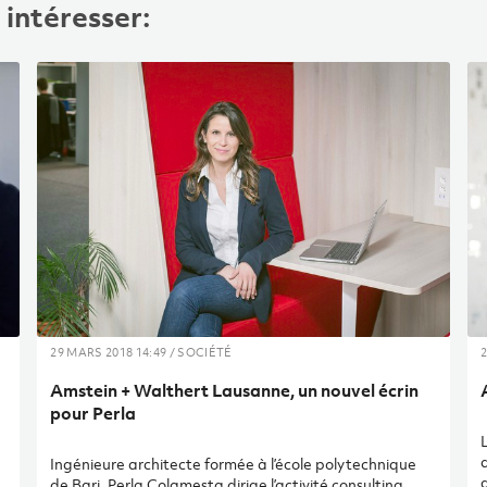
intéresser:
29 MARS 2018 14:49 / SOCIÉTÉ
2
Amstein + Walthert Lausanne, un nouvel écrin
pour Perla
d
Ingénieure architecte formée à l’école polytechnique
de Bari, Perla Colamesta dirige l’activité consulting