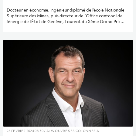
Docteur en économie, ingénieur diplômé de l’école Nationale
Supérieure des Mines, puis directeur de l’Office cantonal de
l’énergie de l’État de Genève, Lauréat du Xème Grand Prix
européen de l’Urbanisme 2013-2014, Olivier Epelly a rejoint le
groupe Amstein+Walthert le 1er mars 2018. 5 questions pour
découvrir le plan d’action de cet homme de vocation.
26 FÉVRIER 2024 08:30 / A+W OUVRE SES COLONNES À...