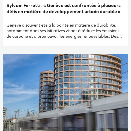
Sylvain Ferretti : « Genève est confrontée à plusieurs
défis en matière de développement urbain durable »
Genève a souvent été à la pointe en matière de durabilité,
notamment dans ses initiatives visant à réduire les émissions
de carbone et à promouvoir les énergies renouvelables. Des
projets urbains intégrés sont également mis en œuvre pour
améliorer la qualité de vie des habitants tout en préservant
l’environnement. Sylvain Ferretti, Directeur général de l’Office
de l’urbanisme, nous livre son passionnant état des lieux de la
planification urbaine et énergétique de la cité de Calvin.