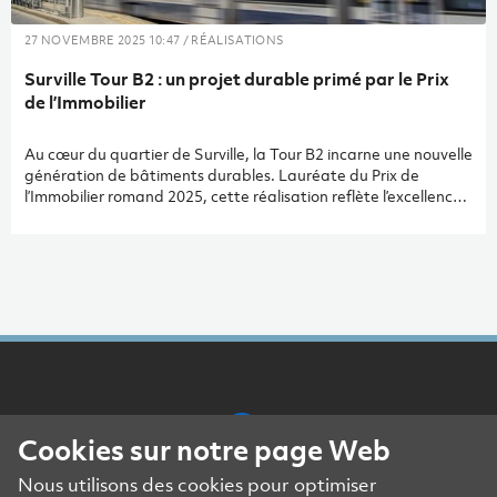
27 NOVEMBRE 2025 10:47 / RÉALISATIONS
Surville Tour B2 : un projet durable primé par le Prix
de l’Immobilier
Au cœur du quartier de Surville, la Tour B2 incarne une nouvelle
génération de bâtiments durables. Lauréate du Prix de
l’Immobilier romand 2025, cette réalisation reflète l’excellence
d’une démarche alliant performance énergétique, confort et
qualité constructive. Conçue par Group8 architectes et
réalisée en entreprise générale par Construction Perret SA, la
tour bénéficie de l’expertise d’Amstein + Walthert pour
répondre aux plus hautes exigences de durabilité.
Cookies sur notre page Web
Nous utilisons des cookies pour optimiser
Mentions légales