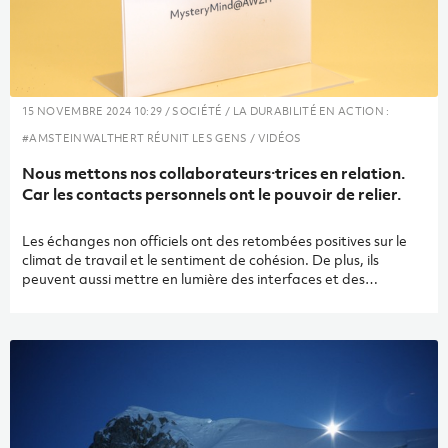
15 NOVEMBRE 2024 10:29 / SOCIÉTÉ / LA DURABILITÉ EN ACTION :
#AMSTEINWALTHERT RÉUNIT LES GENS / VIDÉOS
Nous mettons nos collaborateurs·trices en relation.
Car les contacts personnels ont le pouvoir de relier.
Les échanges non officiels ont des retombées positives sur le
climat de travail et le sentiment de cohésion. De plus, ils
peuvent aussi mettre en lumière des interfaces et des
compétences professionnelles insoupçonnées. Mais plusieurs
facteurs sont susceptibles de freiner ces conversations
importantes ou de limiter leur fréquence. Amstein + Walthert a
identifié ce défi et décidé de miser sur l’outil de mise en relation
Mystery Minds.