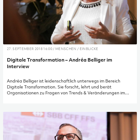
27. SEPTEMBER 2018 16:00 / MENSCHEN / EINBLICKE
Digitale Transformation – Andréa Belliger im
Interview
Andréa Belliger ist leidenschaftlich unterwegs im Bereich
Digitale Transformation. Sie forscht, lehrt und berät
Organisationen zu Fragen von Trends & Veränderungen im
gesellschaftlichen Kommunikationsverhalten. Sie ist
Kompetenzpartnerin mit breiter Management-und
Leadership-Erfahrung, fundierten Kenntnissen in den Sparten
Strategieentwicklung, Change Management und Business
Development.