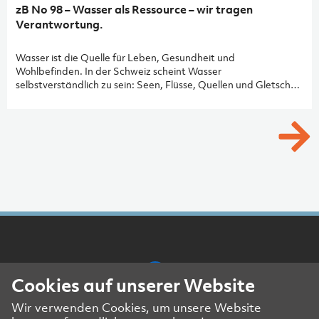
zB No 98 – Wasser als Ressource – wir tragen
Verantwortung.
Wasser ist die Quelle für Leben, Gesundheit und
Wohlbefinden. In der Schweiz scheint Wasser
selbstverständlich zu sein: Seen, Flüsse, Quellen und Gletscher
vermitteln ein Gefühl von Fülle und Stabilität. Aber in der
gebauten Umwelt braucht es zwischen natürlicher Ressource
und täglichem Gebrauch umso dringlicher Planung, Technik
und Verantwortungsbewusstsein.
Cookies auf unserer Website
Wir verwenden Cookies, um unsere Website
Presse- und Medienkontakt