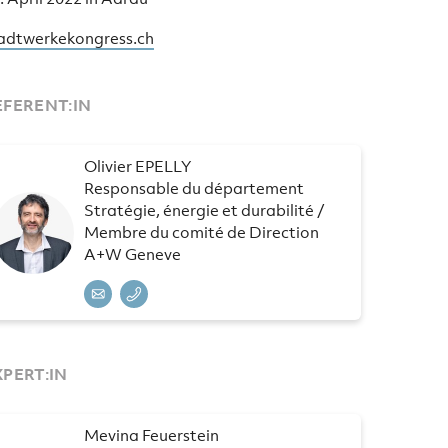
adtwerkekongress.ch
EFERENT:IN
Olivier EPELLY
Responsable du département
Stratégie, énergie et durabilité /
Membre du comité de Direction
A+W Geneve
XPERT:IN
Mevina Feuerstein