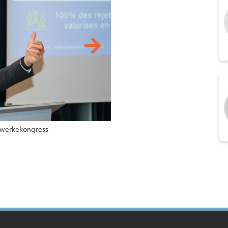
twerkekongress
Mevina Feuerstei