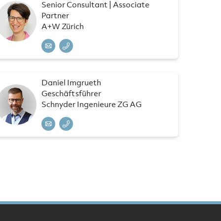
Senior Consultant | Associate
Partner
A+W Zürich
Daniel Imgrueth
Geschäftsführer
Schnyder Ingenieure ZG AG
n im Gespräch
Foto: Stadtwerkekongress