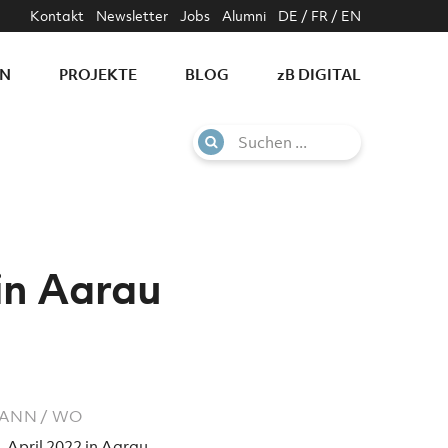
Kontakt
Newsletter
Jobs
Alumni
DE
/
FR
/
EN
EN
PROJEKTE
BLOG
z
B DIGITAL
in Aarau
ANN / WO
. April 2022 in Aarau