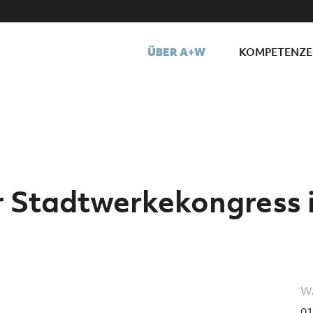
ÜBER A+W
KOMPETENZ
r Stadtwerkekongress 
W
01