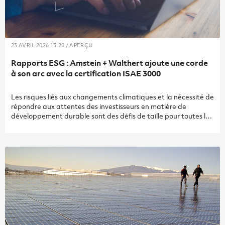
23 AVRIL 2026 13:20 / APERÇU
Rapports ESG : Amstein + Walthert ajoute une corde
à son arc avec la certification ISAE 3000
Les risques liés aux changements climatiques et la nécessité de
répondre aux attentes des investisseurs en matière de
développement durable sont des défis de taille pour toutes les
organisations. Dans un contexte en rapide évolution, il est
particulièrement complexe de connaître et d’adopter les
bonnes pratiques en matière de durabilité et de reporting.
Expert des questions énergétiques et maitrisant parfaitement
les aspects techniques et d’ingénierie, Amstein + Walthert
accompagne les gestionnaires de fonds immobiliers dans la
réalisation de leurs rapports ESG (environnement, social et
gouvernance). Depuis 2025, les indicateurs environnementaux
d’Amstein + Walthert sont certifiés selon la norme
internationale ISAE 3000.