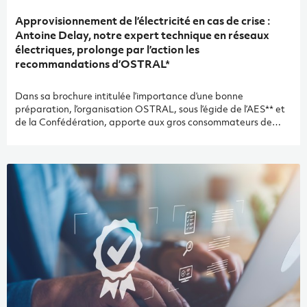
Approvisionnement de l’électricité en cas de crise :
Antoine Delay, notre expert technique en réseaux
électriques, prolonge par l’action les
recommandations d’OSTRAL*
Dans sa brochure intitulée l’importance d’une bonne
préparation, l’organisation OSTRAL, sous l’égide de l’AES** et
de la Confédération, apporte aux gros consommateurs de
judicieux conseils en cas de crise d’approvisionnement en
électricité. Le sujet est sérieux, l’Office fédéral de la protection
de la population considérant les pénuries d’électricité́ comme
le plus grand risque pour la Suisse. Vous souhaitez (à juste
titre) optimiser vos ressources et votre rendement, mais aussi
vous préparer à toute éventualité ? A+W Genève vous propose
un large spectre de solutions pour vous épauler dans
l’innovation.