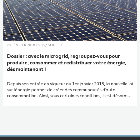
28 FÉVRIER 2018 15:05 / SOCIÉTÉ
Dossier : avec le microgrid, regroupez-vous pour
produire, consommer et redistribuer votre énergie,
dès maintenant !
Depuis son entrée en vigueur au 1er janvier 2018, la nouvelle loi
sur l’énergie permet de créer des communautés d’auto-
consommation. Ainsi, sous certaines conditions, il est désormais
autorisé aux propriétaires fonciers de vendre individuellement
l’électricité produite sur leurs terrains à leurs locataires ou à
leurs voisins, mais aussi de se regrouper en micro-réseaux de
production. Une révolution est en marche.