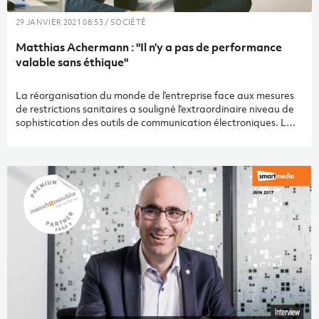
29 JANVIER 2021 08:53 / SOCIÉTÉ
Matthias Achermann : "Il n’y a pas de performance
valable sans éthique"
La réorganisation du monde de l’entreprise face aux mesures
de restrictions sanitaires a souligné l’extraordinaire niveau de
sophistication des outils de communication électroniques. La
plupart des secteurs d’activité ont en effet réussi à satelliser
leurs fonctions dans le télétravail et à poursuivre leur activité
sans que cela ne passe pour un exploit. En ce qui nous
concerne, de l’intelligence organisationnelle au BIM, la
transition numérique sourit à l’ingénierie du bâtiment, et c’est
là, à l’évidence, que nous trouverons les moyens d’enrichir notre
proposition de valeur et de gagner en compétitivité.
Heureusement, un lien fort nous accroche au réel : nous
sommes dédiés à l’art de construire, ce savoir-faire né avec la
sédentarisation, il y a 10000 ans, dans la vallée du Wadi en-
Natouf, en Palestine. C’est un privilège pour nous, de collaborer
avec des corporations artisanales mues par un idéal de
sécurité, de praticité et de confort à l’origine de tous les
progrès.