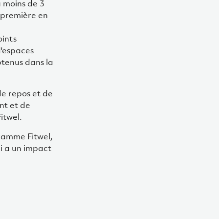
u moins de 3
e première en
oints
d'espaces
btenus dans la
de repos et de
ent et de
itwel.
gramme Fitwel,
i a un impact