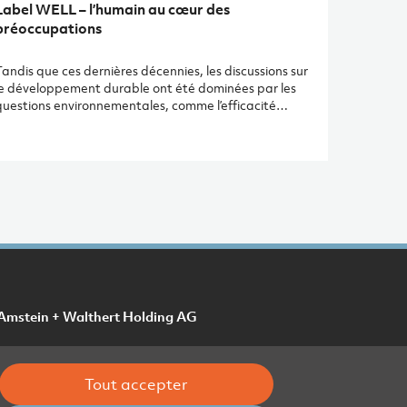
Label WELL – l’humain au cœur des
préoccupations
andis que ces dernières décennies, les discussions sur
le développement durable ont été dominées par les
questions environnementales, comme l’efficacité
nergétique ou les gaz à effet de serre, les
thématiques axées sur l’humain reviennent en force
ans le débat. À côté de sujets comme la justice sociale
u la sobriété économique, c’est surtout la santé qui
bénéficie d’une attention toujours plus grande.
Amstein + Walthert Holding AG
Tout accepter