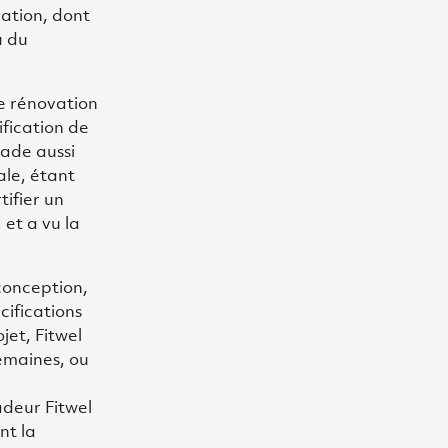
lation, dont
u du
e rénovation
ification de
tade aussi
ale, étant
tifier un
et a vu la
conception,
cifications
et, Fitwel
semaines, ou
deur Fitwel
nt la