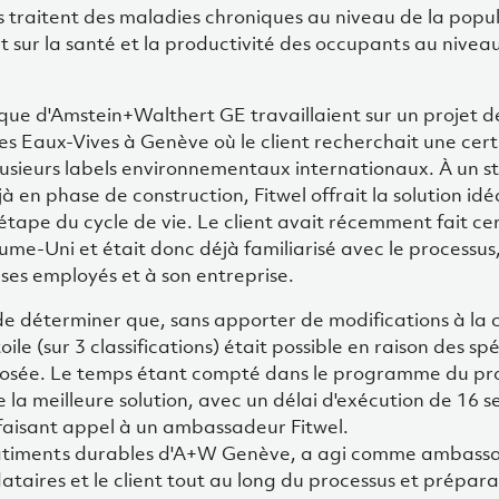
s traitent des maladies chroniques au niveau de la popu
 sur la santé et la productivité des occupants au nivea
ue d'Amstein+Walthert GE travaillaient sur un projet d
s Eaux-Vives à Genève où le client recherchait une cert
lusieurs labels environnementaux internationaux. À un s
à en phase de construction, Fitwel offrait la solution idé
étape du cycle de vie. Le client avait récemment fait cer
e-Uni et était donc déjà familiarisé avec le processus, 
ses employés et à son entreprise.
e déterminer que, sans apporter de modifications à la 
oile (sur 3 classifications) était possible en raison des spé
posée. Le temps étant compté dans le programme du proj
re la meilleure solution, avec un délai d'exécution de 16 
faisant appel à un ambassadeur Fitwel.
Bâtiments durables d'A+W Genève, a agi comme ambassa
ataires et le client tout au long du processus et prépara