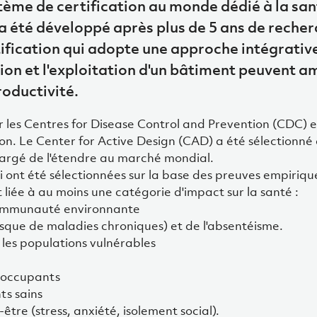
stème de certification au monde dédié à la san
 a été développé après plus de 5 ans de reche
ification qui adopte une approche intégrative
on et l'exploitation d'un bâtiment peuvent am
roductivité.
par les Centres for Disease Control and Prevention (CDC) e
on. Le Center for Active Design (CAD) a été sélectionn
hargé de l'étendre au marché mondial.
qui ont été sélectionnées sur la base des preuves empirique
 liée à au moins une catégorie d'impact sur la santé :
 communauté environnante
isque de maladies chroniques) et de l'absentéisme.
r les populations vulnérables
e
s occupants
ts sains
être (stress, anxiété, isolement social).