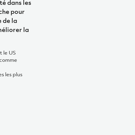
té dans les
rche pour
 de la
éliorer la
t le US
é comme
s les plus