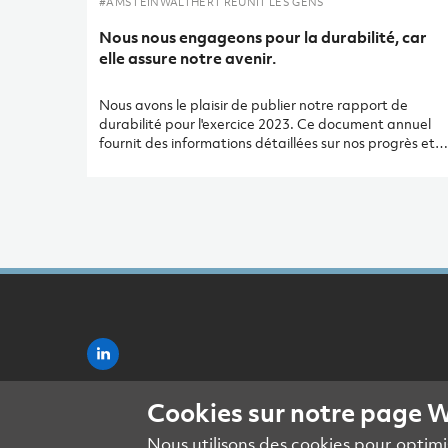
#AMSTEINWALTHERT RÉUNIT LES GENS
Nous nous engageons pour la durabilité, car
elle assure notre avenir.
Nous avons le plaisir de publier notre rapport de
durabilité pour l'exercice 2023. Ce document annuel
fournit des informations détaillées sur nos progrès et
nos derniers indicateurs clés de performance (KPI). Il
est élaboré conformément aux normes de la Global
Reporting Initiative (GRI). Nos objectifs en matière de
durabilité sont basés sur les 17 objectifs de
développement durable (ODD) des Nations Unies.
Pour chacun de ces objectifs, la marge de manœuvre
d’A+W a été évaluée et nos efforts visent à contribuer
de manière significative à la réalisation des ODD
prioritaires.
Cookies sur notre page 
Nous utilisons des cookies pour optimis