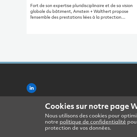
Fort de son expertise pluridisciplinaire et de sa vision
globale du bâtiment, Amstein + Walthert propose
l’ensemble des prestations liées à la protection
incendie, de l’audit aux tests d’évacuation en passant
par les concepts globaux pour les nouveaux bâtiments
Le bureau actif dans la technique du bâtiment
accompagne maîtres d’ouvrage, propriétaires et
usagers dans la mise en œuvre de solutions cohérente
et adaptées en conjuguant conception innovante du
bâtiment, dispositifs techniques de pointe ainsi que
transmission du savoir-faire et formation des
utilisateurs.
Cookies sur notre page 
Nous utilisons des cookies pour optimis
notre
politique de confidentialité
pour
protection de vos données.