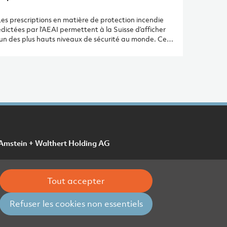
Les prescriptions en matière de protection incendie
dictées par l’AEAI permettent à la Suisse d’afficher
l’un des plus hauts niveaux de sécurité au monde. Ces
directives, comme les technologies, évoluent
régulièrement. C’est pourquoi Amstein + Walthert a
ecruté Guillaume Bénis, un expert qui a travaillé plus
de 10 ans pour l’ECA (Etablissement Cantonal
’Assurance contre l’incendie et les éléments naturels)
u canton de Vaud. Il revient sur son parcours, ses
onctions chez A+W et sa vision quant à l’évolution de
son domaine d’activité.
Amstein + Walthert Holding AG
Tout accepter
Refuser les cookies non essentiels