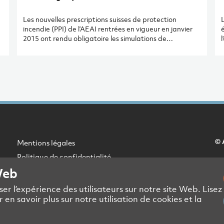
Les nouvelles prescriptions suisses de protection
incendie (PPI) de l’AEAI rentrées en vigueur en janvier
é
2015 ont rendu obligatoire les simulations de
.
désenfumage applicables aux grands bâtiments
publics ou privés et, dans le même temps, autorisé la
simulation du flux d’évacuation des personnes. Des
r
s
tests très spécifiques pour lesquels Amstein+Walthert
sont à la pointe. Explications avec Emmanuel
d
Decornoy, ingénieur sécurité incendie chez A+W.
d
f
© 
Mentions légales
Politique de confidentialité
Web
DSE partenaires commerciaux
Contact presse et médias
er l’expérience des utilisateurs sur notre site Web. Lisez
 en savoir plus sur notre utilisation de cookies et la