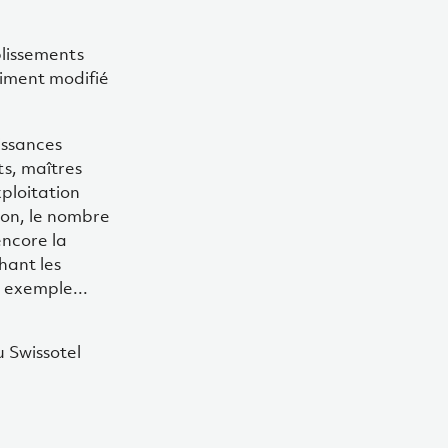
blissements
timent modifié
issances
ts, maîtres
ploitation
ion, le nombre
encore la
hant les
 exemple...
u Swissotel