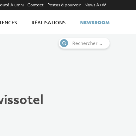
uté Alumni
Contact
Postes à pourvoir
News A+W
NEWSROOM
TENCES
RÉALISATIONS
wissotel