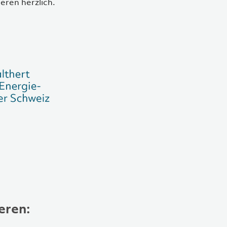
ren herzlich.
eren: