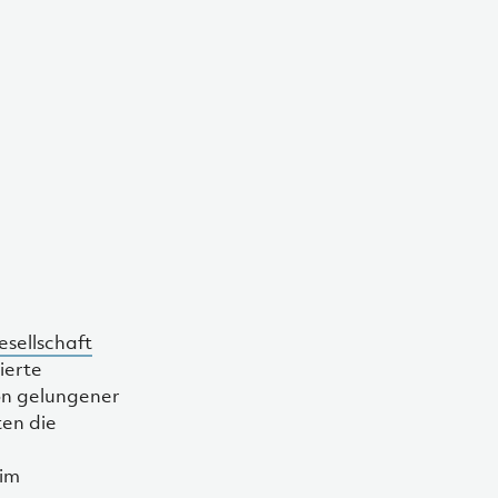
sellschaft
ierte
on gelungener
ten die
im