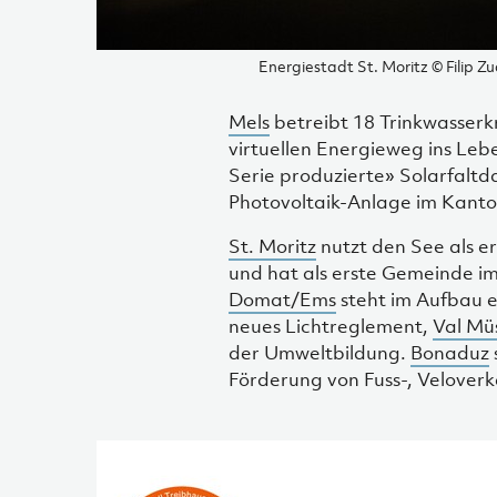
Energiestadt St. Moritz © Filip Z
Mels
betreibt 18 Trinkwasser
virtuellen Energieweg ins Le
Serie produzierte» Solarfalt
Photovoltaik-Anlage im Kanto
St. Moritz
nutzt den See als er
und hat als erste Gemeinde i
Domat/Ems
steht im Aufbau 
neues Lichtreglement,
Val Mü
der Umweltbildung.
Bonaduz
Förderung von Fuss-, Velover