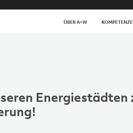
ÜBER A+W
KOMPETENZ
nseren Energiestädten 
ierung!