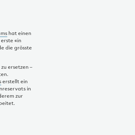
ums
hat einen
erste «in
e die grösste
 zu ersetzen –
ten.
s
erstellt ein
reservats in
derem zur
eitet.