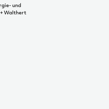
rgie- und
 + Walthert
r