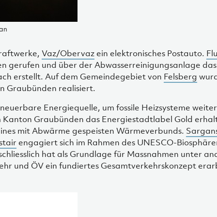
uan
kraftwerke,
Vaz/Obervaz
ein elektronisches Postauto.
Fl
ben gerufen und über der Abwasserreinigungsanlage das 
dach erstellt. Auf dem Gemeindegebiet von
Felsberg
wurd
n Graubünden realisiert.
neuerbare Energiequelle, um fossile Heizsysteme weiter
m Kanton Graubünden das Energiestadtlabel Gold erhal
eines mit Abwärme gespeisten Wärmeverbunds.
Sargan
stair
engagiert sich im Rahmen des UNESCO-Biosphären
schliesslich hat als Grundlage für Massnahmen unter an
kehr und ÖV ein fundiertes Gesamtverkehrskonzept erarb