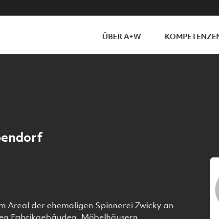
ÜBER A+W
KOMPETENZE
bendorf
em Areal der ehemaligen Spinnerei Zwicky an
lten Fabrikgebäuden, Möbelhäusern,