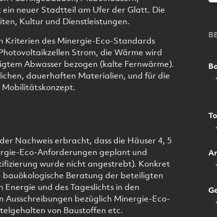
in neuer Stadtteil am Ufer der Glatt. Die
ten, Kultur und Dienstleistungen.
B
h Kriterien des Minergie-Eco-Standards
 Photovoltaikzellen Strom, die Wärme wird
igtem Abwasser bezogen (kalte Fernwärme).
Ba
chen, dauerhaften Materialien, und für die
 Mobilitätskonzept.
To
der Nachweis erbracht, dass die Häuser 4, 5
ergie-Eco-Anforderungen geplant und
Ar
tifizierung wurde nicht angestrebt). Konkret
 bauökologische Beratung der beteiligten
 Energie und des Tageslichts in den
Ge
n Ausschreibungen bezüglich Minergie-Eco-
telgehalten von Baustoffen etc.