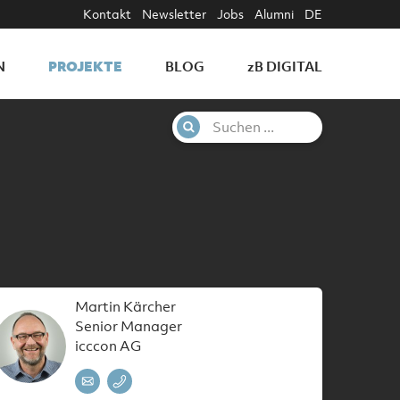
Kontakt
Newsletter
Jobs
Alumni
DE
PROJEKTE
N
BLOG
z
B DIGITAL
Martin Kärcher
Senior Manager
icccon AG