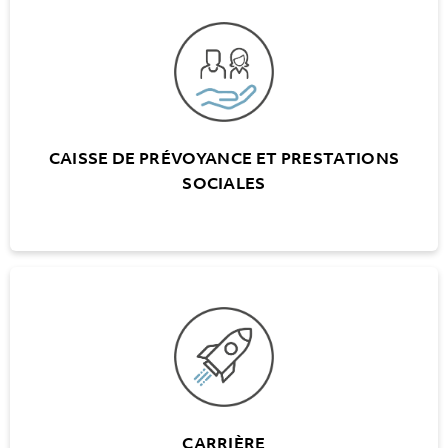
CAISSE DE PRÉVOYANCE ET PRESTATIONS
SOCIALES
Possède sa propre caisse de prévoyance
(excepté A+W Lucerne)
Prise en charge intégrale des primes de
l'assurance assurance accident
CAISSE DE PRÉVOYANCE ET PRESTATIONS
professionnelle et non professionnelle par
SOCIALES
l'employeur
CARRIÈRE
Possibilités de carrière dans toute la Suisse
Entretien de développement personnel et
plan de carrière avec les collaborateurs
CARRIÈRE