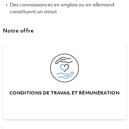
Des connaissances en anglais ou en allemand
constituent un atout
Notre offre
CONDITIONS DE TRAVAIL ET RÉMUNÉRATION
Horaires de travail flexibles
25 jours de vacances, 30 jours à partir de 55
ans (pour A+W Lausanne et A+W Genève
conditions spécifiques plus favorables)
Des congés sans solde jusqu'à 6 mois
CONDITIONS DE TRAVAIL ET RÉMUNÉRATION
Primes de fidélité pour les jubilés de service
tous les cinq ans (après le 10ème jubilé)