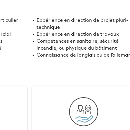
rticulier
Expérience en direction de projet pluri-
technique
rcial
Expérience en direction de travaux
s
Compétences en sanitaire, sécurité
M
incendie, ou physique du bâtiment
Connaissance de l’anglais ou de l’allema
AVAIL ET
CAISSE DE PRÉVOYANCE E
ÉRATION
PRESTATIONS SOCIALE
exibles
Possède sa propre caisse de
jours à
prévoyance (excepté A+W Lucerne)
our A+W
Prise en charge intégrale des primes