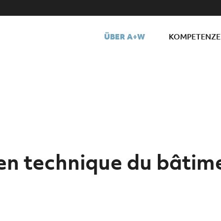
ÜBER A+W
KOMPETENZ
 en technique du bâti