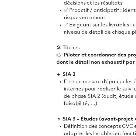
décisions et les résultats
✅ Proactif / anticipatif : identi
risques en amont
✅ Exigeant sur les livrables : c
niveau de détail de chaque p
🛠️ Tâches
👉
Piloter et coordonner des pro
dont le détail non exhaustif par
🔹
SIA 2
Être en mesure d’épauler les 
internes pour réaliser le suivi
de phase SIA 2 (audit, étude
faisabilité, …)
🔹
SIA 3 – Études (avant-projet 
Définition des concepts CVC e
adapter les livrables en fonct