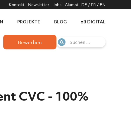
Kontakt
Newsletter
Jobs
Alumni
DE
/
FR
/
EN
EN
PROJEKTE
BLOG
z
B DIGITAL
Bewerben
ment CVC - 100%