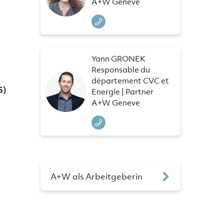
A+W Geneve
Yann GRONEK
Responsable du
département CVC et
5)
Energie | Partner
A+W Geneve
A+W als Arbeitgeberin