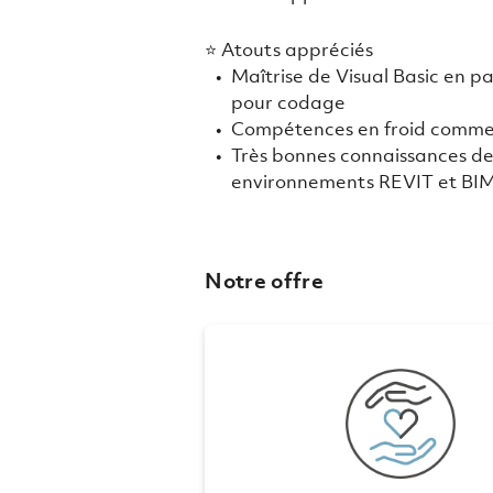
⭐ Atouts appréciés
Maîtrise de Visual Basic en pa
pour codage
Compétences en froid comme
Très bonnes connaissances de
environnements REVIT et BI
Notre offre
CONDITIONS DE TR
RÉMUN
Horaires de travail fl
25 jours de vacances, 30 
partir de 55 ans (p