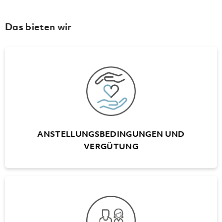
Das bieten wir
ANSTELLUNGSBEDINGUNGEN UND
VERGÜTUNG
Flexible Arbeitszeiten
25 Ferientage, ab 55 Jahren 30 Tage
Unbezahlter Urlaub bis zu 6 Monate
Treueprämien für Dienstjubiläen im
ANSTELLUNGSBEDINGUNGEN UND
Fünfjahresrythmus (nach 10 DJ)
VERGÜTUNG
VORSORGE UND SOZIALLEISTUNGEN
Eigene Personalvorsorgestiftung
(ausgeschlossen A+W Luzern)