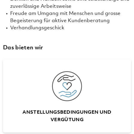
zuverlässige Arbeitsweise
Freude am Umgang mit Menschen und grosse
Begeisterung für aktive Kundenberatung
Verhandlungsgeschick
Das bieten wir
ANSTELLUNGSBEDINGUNGEN UND
VERGÜTUNG
Flexible Arbeitszeiten
25 Ferientage, ab 55 Jahren 30 Tage
Unbezahlter Urlaub bis zu 6 Monate
Treueprämien für Dienstjubiläen im
ANSTELLUNGSBEDINGUNGEN UND
Fünfjahresrythmus (nach 10 DJ)
VERGÜTUNG