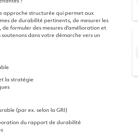
renantes ?
ne approche structurée qui permet aux
hèmes de durabilité pertinents, de mesurer les
fs, de formuler des mesures d'amélioration et
s soutenons dans votre démarche vers un
able
 et la stratégie
ques
able (par ex. selon la GRI)
boration du rapport de durabilité
es