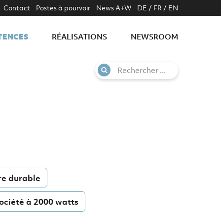
Contact
Postes à pourvoir
News A+W
DE
/
FR
/
EN
TENCES
RÉALISATIONS
NEWSROOM
re durable
ociété à 2000 watts