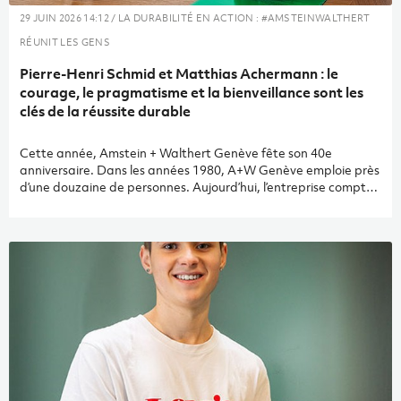
29 JUIN 2026 14:12 / LA DURABILITÉ EN ACTION : #AMSTEINWALTHERT
RÉUNIT LES GENS
Pierre-Henri Schmid et Matthias Achermann : le
courage, le pragmatisme et la bienveillance sont les
clés de la réussite durable
Cette année, Amstein + Walthert Genève fête son 40e
anniversaire. Dans les années 1980, A+W Genève emploie près
d’une douzaine de personnes. Aujourd’hui, l’entreprise compte
120 expert·es. Pierre-Henri Schmid (1981 – 2008) et Matthias
Achermann (2008 – 2023), les deux anciens directeurs, sont les
principaux artisans de cette évolution positive. Au cours de cet
entretien, ils reviennent sur la manière dont ils ont réussi à
trouver leur place sur le marché genevois malgré la
concurrence. Ils évoquent également les défis auxquels ils ont
été confrontés, ainsi que le rôle joué par l’intelligence artificielle
dans le domaine de la durabilité.