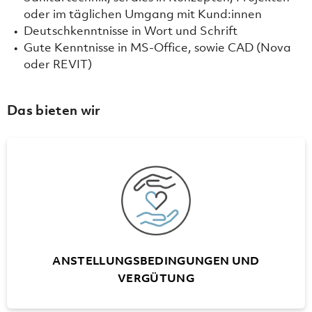
oder im täglichen Umgang mit Kund:innen
Deutschkenntnisse in Wort und Schrift
Gute Kenntnisse in MS-Office, sowie CAD (Nova
oder REVIT)
Das bieten wir
ANSTELLUNGSBEDINGUNGEN UND
VERGÜTUNG
Flexible Arbeitszeiten
25 Ferientage, ab 55 Jahren 30 Tage
Unbezahlter Urlaub bis zu 6 Monate
Treueprämien für Dienstjubiläen im
ANSTELLUNGSBEDINGUNGEN UND
Fünfjahresrythmus (nach 10 DJ)
VERGÜTUNG