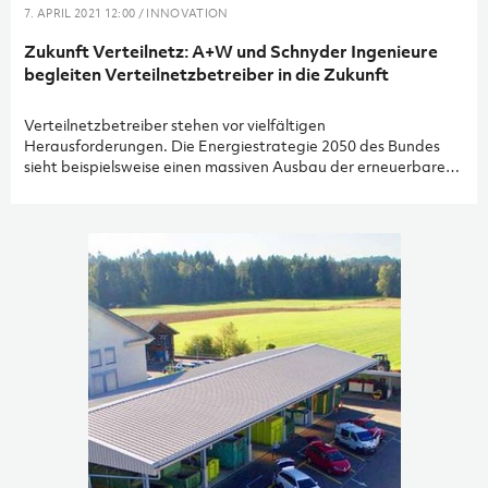
7. APRIL 2021 12:00 / INNOVATION
Zukunft Verteilnetz: A+W und Schnyder Ingenieure
begleiten Verteilnetzbetreiber in die Zukunft
Verteilnetzbetreiber stehen vor vielfältigen
Herausforderungen. Die Energiestrategie 2050 des Bundes
sieht beispielsweise einen massiven Ausbau der erneuerbaren
Energieproduktion vor, was aufgrund der steigenden
Volatilität (Schwankung) im Netz zu höheren Anforderungen
an die Netzstabilität führt. Der webbasierte Leitfaden des
Kooperationsprojekts «Zukunft Verteilnetz» unterstützt
Energieversorgungsunternehmen dabei, ihr Verteilnetz zum
«Smart Grid» weiterzuentwickeln.