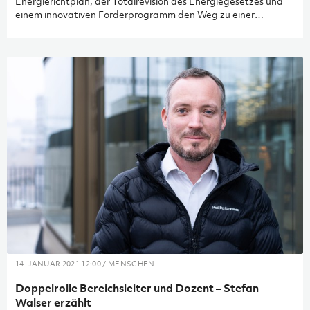
Energierichtplan, der Totalrevision des Energiegesetzes und
einem innovativen Förderprogramm den Weg zu einer
erfolgreichen Energiewende eingeschlagen. Moritz Meier,
Senior Projektleiter Energie und Nachhaltigkeit und Leiter der
Energiefachstelle Landquart, hat die Gemeinde auf diesem
Weg begleitet.
14. JANUAR 2021 12:00 / MENSCHEN
Doppelrolle Bereichsleiter und Dozent – Stefan
Walser erzählt