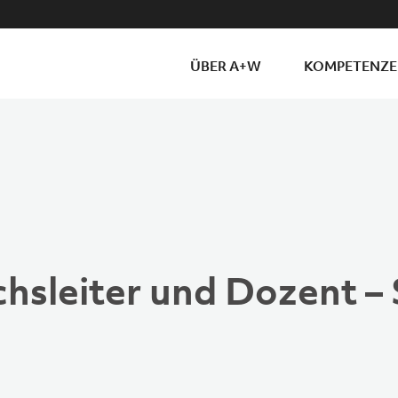
ÜBER A+W
KOMPETENZ
chsleiter und Dozent –