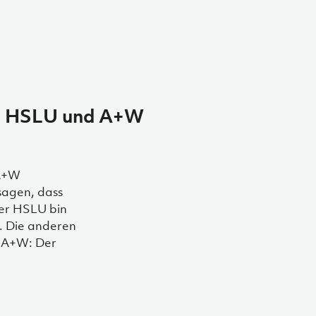
nen HSLU und A+W
 A+W
sagen, dass
der HSLU bin
s. Die anderen
i A+W: Der