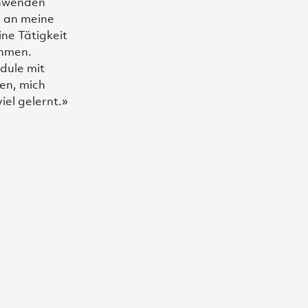
anwenden
e an meine
ne Tätigkeit
ehmen.
dule mit
en, mich
el gelernt.»