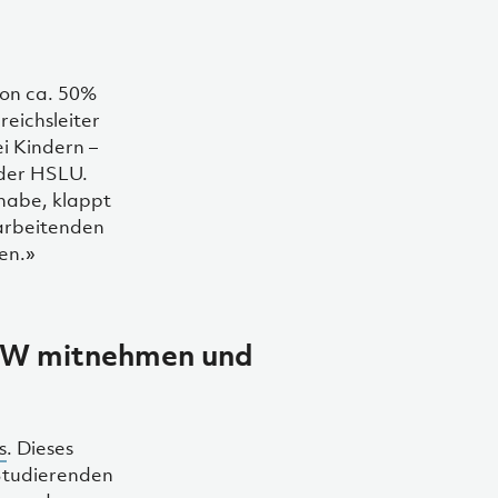
von ca. 50%
reichsleiter
i Kindern –
 der HSLU.
habe, klappt
tarbeitenden
en.»
 A+W mitnehmen und
s
. Dieses
 Studierenden