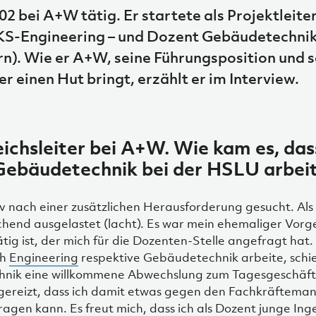
02 bei A+W tätig. Er startete als Projektleiter
LKS-Engineering – und Dozent Gebäudetechnik
). Wie er A+W, seine Führungsposition und s
r einen Hut bringt, erzählt er im Interview.
eichsleiter bei A+W. Wie kam es, das
Gebäudetechnik bei der HSLU arbei
iv nach einer zusätzlichen Herausforderung gesucht. Als 
ichend ausgelastet (lacht). Es war mein ehemaliger Vorg
ig ist, der mich für die Dozenten-Stelle angefragt hat.
ch
Engineering
respektive Gebäudetechnik arbeite, schie
chnik eine willkommene Abwechslung zum Tagesgeschäft
ereizt, dass ich damit etwas gegen den Fachkräftemang
gen kann. Es freut mich, dass ich als Dozent junge Ing