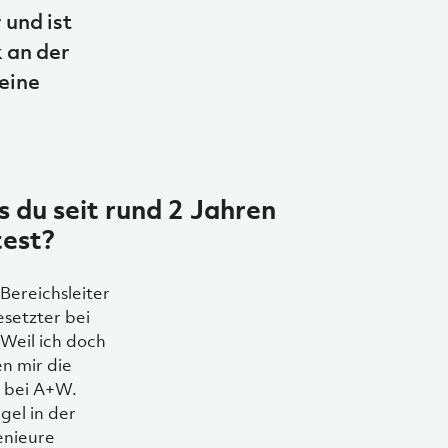
 und ist
 an der
eine
s du seit rund 2 Jahren
test?
Bereichsleiter
esetzter bei
 Weil ich doch
n mir die
 bei A+W.
el in der
enieure