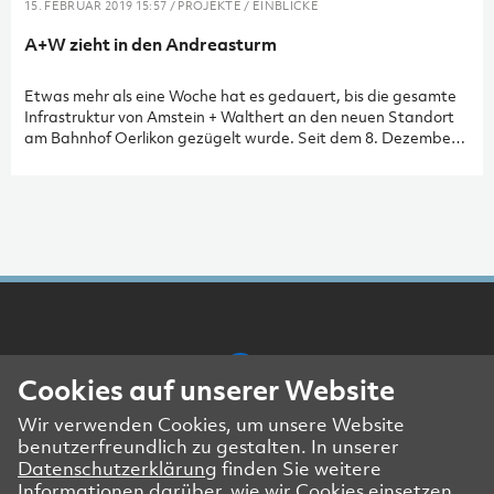
15. FEBRUAR 2019 15:57 / PROJEKTE / EINBLICKE
A+W zieht in den Andreasturm
Etwas mehr als eine Woche hat es gedauert, bis die gesamte
Infrastruktur von Amstein + Walthert an den neuen Standort
am Bahnhof Oerlikon gezügelt wurde. Seit dem 8. Dezember
2018 können alle Mitarbeitenden des Standorts Zürich wieder
wie gewohnt bzw. noch viel besser arbeiten. Der Andreasturm,
unser neuer Arbeitsort, ist vom 1. bis und mit dem 12.
Obergeschoss komplett bezogen.
Cookies auf unserer Website
Wir verwenden Cookies, um unsere Website
Presse- und Medienkontakt
benutzerfreundlich zu gestalten. In unserer
Impressum
Datenschutzerklärung
finden Sie weitere
Datenschutzerklärung Website
Informationen darüber, wie wir Cookies einsetzen