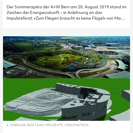
Der Sommerapéro der A+W Bern am 20. August 2019 stand im
Zeichen der Energiezukunft – in Anlehnung an das
Impulsreferat «Zum Fliegen braucht es keine Flügel» von Marc
Hauser. Einer der Gäste war Sacha Gräub, Architekt,
Bauherrenberater und Leiter der Niederlassung Bern
Emch+Berger ImmoConsult AG. Im Interview beantwortet er
Fragen zu den beruflichen Herausforderungen eines
Architekten.
6. FEBRUAR 2020 16:00 / PROJEKTE / INNOVATION