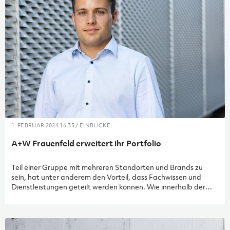
1. FEBRUAR 2024 16:35 / EINBLICKE
A+W Frauenfeld erweitert ihr Portfolio
Teil einer Gruppe mit mehreren Standorten und Brands zu
sein, hat unter anderem den Vorteil, dass Fachwissen und
Dienstleistungen geteilt werden können. Wie innerhalb der
A+W Gruppe üblich, hat auch unser Standort A+W Frauenfeld
von gegenseitiger Unterstützung Gebrauch gemacht –
insbesondere, wenn es um Dienstleistungen aus den
Kompetenzen Elektro und Gebäudeautomation ging. Und wir