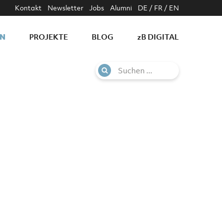
Kontakt
Newsletter
Jobs
Alumni
DE
/
FR
/
EN
N
PROJEKTE
BLOG
z
B DIGITAL