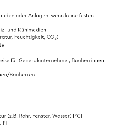
äuden oder Anlagen, wenn keine festen
iz- und Kühlmedien
tur, Feuchtigkeit, CO
)
2
de
eise für Generalunternehmer, Bauherrinnen
nnen/Bauherren
 (z.B. Rohr, Fenster, Wasser) [°C]
. F]