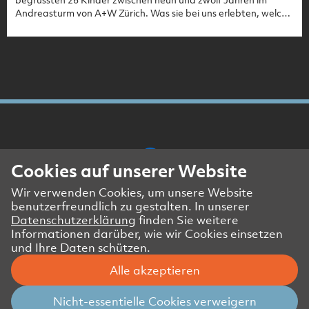
Andreasturm von A+W Zürich. Was sie bei uns erlebten, welche
Gedanken sie sich über ihre künftige Arbeitswelt machen und
worauf sich die Kinder am meisten freuten, erfahren Sie im
Artikel.
Cookies auf unserer Website
Wir verwenden Cookies, um unsere Website
Presse- und Medienkontakt
benutzerfreundlich zu gestalten. In unserer
Impressum
Datenschutzerklärung
finden Sie weitere
Datenschutzerklärung Website
Informationen darüber, wie wir Cookies einsetzen
und Ihre Daten schützen.
Datenschutzerklärung Geschäftspartner
Alle akzeptieren
© Amstein + Walthert Holding AG
Nicht-essentielle Cookies verweigern