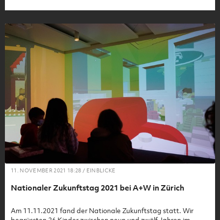
übernehmen. Bei Amstein + Walthert sind wir überzeugt: Die
Fachkräfte von morgen brauchen mehr als nur technisches
Wissen. Sie brauchen Werte. Sie brauchen Visionen. Und sie
brauchen eine fundierte Ausbildung, die über das rein
Berufliche hinausgeht.
11. NOVEMBER 2021 18:28 / EINBLICKE
Nationaler Zukunftstag 2021 bei A+W in Zürich
Am 11.11.2021 fand der Nationale Zukunftstag statt. Wir
begrüssten 26 Kinder zwischen neun und zwölf Jahren im