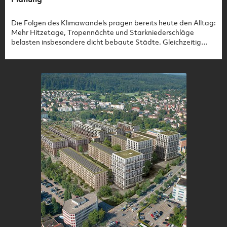
Die Folgen des Klimawandels prägen bereits heute den Alltag:
Mehr Hitzetage, Tropennächte und Starkniederschläge
belasten insbesondere dicht bebaute Städte. Gleichzeitig
verlangt die Raumplanung eine hochwertige
Innenentwicklung, um Boden zu sparen und Siedlungen nach
innen zu verdichten. Damit beides gelingt, muss
Klimaanpassung von Beginn an fester Bestandteil der Planung
sein. Der SIA-Aktionsplan Klima, Energie und Ressourcen
schafft dafür den Rahmen, insbesondere mit den
Handlungsfeldern «risikobasierte Klimaanpassung» und
«qualitätsvolle Innenentwicklung». Ziel ist ein klimaresilientes
Planen und Bauen, das Klimaanpassung und Lebensqualität
im Gebäudesektor verbindet.