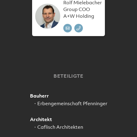
Rolf Mielebacher
Group COO
A+W Holding
BETEILIGTE
Bauherr
Erbengemeinschaft Pfenninger
Architekt
Caflisch Architekten