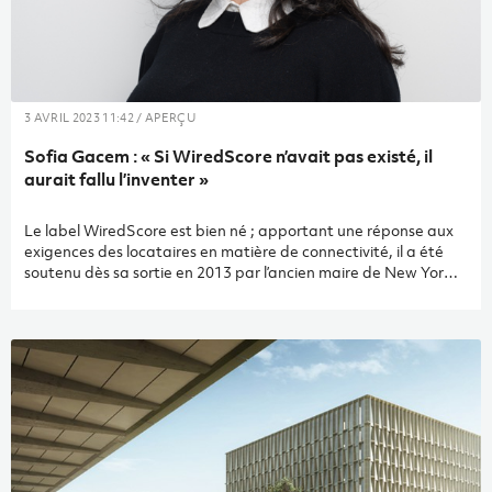
3 AVRIL 2023 11:42 / APERÇU
Sofia Gacem : « Si WiredScore n’avait pas existé, il
aurait fallu l’inventer »
Le label WiredScore est bien né ; apportant une réponse aux
exigences des locataires en matière de connectivité, il a été
soutenu dès sa sortie en 2013 par l’ancien maire de New York
Michael Bloomberg et les grands acteurs de l’immobilier, de la
technologie et des télécommunications de Big Apple. Depuis,
le système de labellisation a reçu une reconnaissance
internationale et a amélioré l’expérience numérique de plus de
6 millions de locataires dans le monde. Sofia Gacem, notre
consultante en bâtiment durable, récemment accréditée
WiredScore, répond à nos questions sur les objectifs de
développement de ce nouveau standard en Suisse romande.