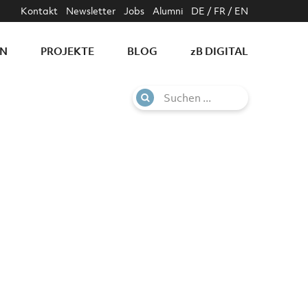
Kontakt
Newsletter
Jobs
Alumni
DE
/
FR
/
EN
EN
PROJEKTE
BLOG
z
B DIGITAL