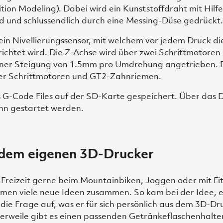
ion Modeling). Dabei wird ein Kunststoffdraht mit Hilfe
d und schlussendlich durch eine Messing-Düse gedrückt.
ein Nivellierungssensor, mit welchem vor jedem Druck d
ichtet wird. Die Z-Achse wird über zwei Schrittmotoren
iner Steigung von 1.5mm pro Umdrehung angetrieben. 
ber Schrittmotoren und GT2-Zahnriemen.
 G-Code Files auf der SD-Karte gespeichert. Über das D
nn gestartet werden.
dem eigenen 3D-Drucker
 Freizeit gerne beim Mountainbiken, Joggen oder mit Fit
en viele neue Ideen zusammen. So kam bei der Idee, e
die Frage auf, was er für sich persönlich aus dem 3D-Dr
erweile gibt es einen passenden Getränkeflaschenhalter 