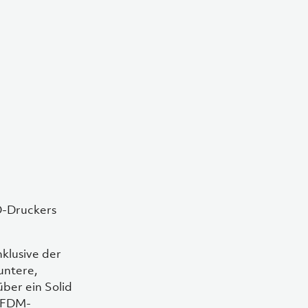
D-Druckers
nklusive der
untere,
ber ein Solid
n FDM-