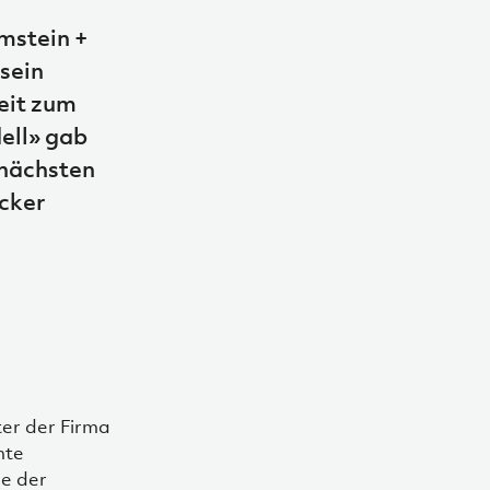
mstein +
sein
eit zum
ell» gab
 nächsten
ucker
ter der Firma
mte
e der