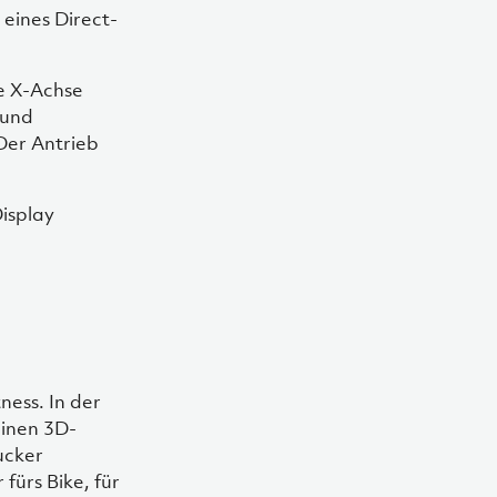
 eines Direct-
ie X-Achse
 und
Der Antrieb
isplay
ness. In der
inen 3D-
ucker
fürs Bike, für