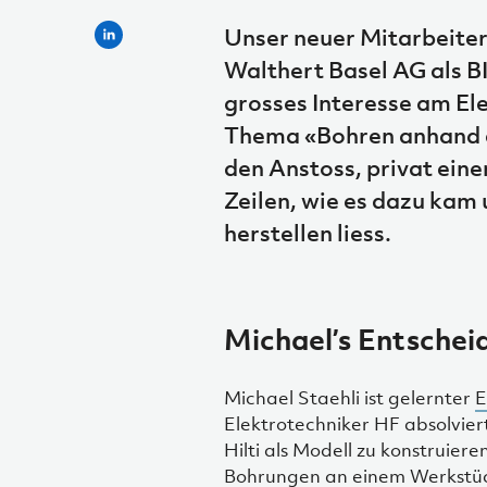
Unser neuer Mitarbeiter 
Walthert Basel AG als B
grosses Interesse am El
Thema «Bohren anhand e
den Anstoss, privat eine
Zeilen, wie es dazu kam
herstellen liess.
Michael’s Entschei
Michael Staehli ist gelernter
E
Elektrotechniker HF absolvier
Hilti als Modell zu konstruier
Bohrungen an einem Werkstück