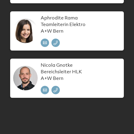
Aphrodite Rama
Teamleiterin Elektro
A+W Bern
Nicola Gnotke
Bereichsleiter HLK
A+W Bern