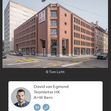
© Tom Licht
David van Egmond
Teamleiter HK
A+W Bern