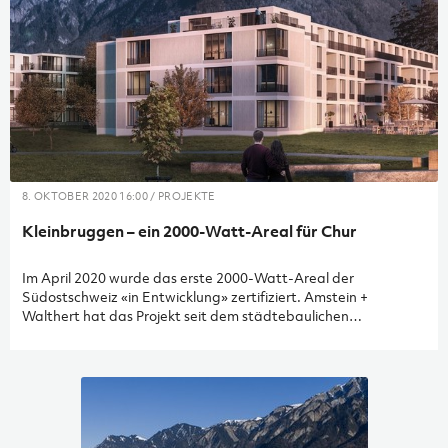
8. OKTOBER 2020 16:00 / PROJEKTE
Kleinbruggen – ein 2000-Watt-Areal für Chur
Im April 2020 wurde das erste 2000-Watt-Areal der
Südostschweiz «in Entwicklung» zertifiziert. Amstein +
Walthert hat das Projekt seit dem städtebaulichen
Wettbewerb 2012 begleitet und im Auftrag des
Landeigentümers, der Stiftung Priesterseminar St. Luzi, die
Zertifizierung betreut.