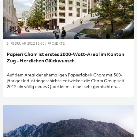
8. FEBRUAR 2022 12:00 / PROJEKTE
Papieri Cham ist erstes 2000-Watt-Areal im Kanton
Zug - Herzlichen Glückwunsch
Auf dem Areal der ehemaligen Papierfabrik Cham mit 360-
jähriger Industriegeschichte entwickelt die Cham Group seit
2012 ein völlig neues Quartier mit einer sehr gemischten
Nutzung. So entstehen auf rund elf Hektaren neben bis zu
1'200 Wohnungen und 1'250 Arbeitsplätzen auch Lofts,
Ateliers, Freiräume und vieles mehr. Nun wurden die
Nachhaltigkeitsbestrebungen der Arealträgerschaft vom
Bundesamt für Energie mit dem ersten Zertifikat «2000-Watt-
Areal» im Kanton Zug ausgezeichnet.