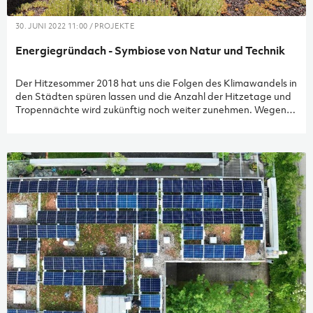
30. JUNI 2022 11:00 / PROJEKTE
Energiegründach - Symbiose von Natur und Technik
Der Hitzesommer 2018 hat uns die Folgen des Klimawandels in
den Städten spüren lassen und die Anzahl der Hitzetage und
Tropennächte wird zukünftig noch weiter zunehmen. Wegen
der überdurchschnittlich starken Erhitzung in den Städten
leiden dort die Menschen am meisten. Dieser sogenannte
«Wärmeinseleffekt» führt dazu, dass es in der Stadt bis zu 10
°C wärmer sein kann als im Umland.