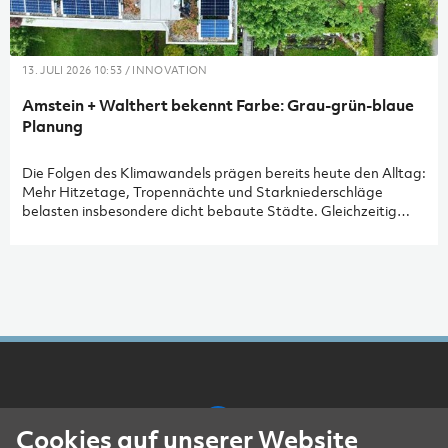
13. JULI 2026 10:53 / INNOVATION
Amstein + Walthert bekennt Farbe: Grau-grün-blaue
Planung
Die Folgen des Klimawandels prägen bereits heute den Alltag:
Mehr Hitzetage, Tropennächte und Starkniederschläge
belasten insbesondere dicht bebaute Städte. Gleichzeitig
verlangt die Raumplanung eine hochwertige
Innenentwicklung, um Boden zu sparen und Siedlungen nach
innen zu verdichten. Damit beides gelingt, muss
Klimaanpassung von Beginn an fester Bestandteil der Planung
sein. Der SIA-Aktionsplan Klima, Energie und Ressourcen
schafft dafür den Rahmen, insbesondere mit den
Handlungsfeldern «risikobasierte Klimaanpassung» und
«qualitätsvolle Innenentwicklung». Ziel ist ein klimaresilientes
Planen und Bauen, das Klimaanpassung und Lebensqualität
im Gebäudesektor verbindet.
Cookies auf unserer Website