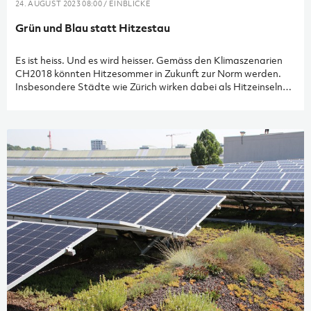
24. AUGUST 2023 08:00 / EINBLICKE
Grün und Blau statt Hitzestau
Es ist heiss. Und es wird heisser. Gemäss den Klimaszenarien
CH2018 könnten Hitzesommer in Zukunft zur Norm werden.
Insbesondere Städte wie Zürich wirken dabei als Hitzeinseln,
wo es bis zu 7 Grad heisser sein kann als im Umland. Was
können Projektentwickler:innen und Bauherrschaften tun,
damit unsere Städte auch in Zukunft lebenswert bleiben? Das
Credo lautet »Mehr Grün und Blau statt Grau»: Grosskronige,
standortgerechte Bäume pflanzen, wasserdurchlässige, helle
und begrünte Flächen einplanen, naturnahes
Regenwassermanagement vorsehen. Aber auch die Gebäude
müssen klimaangepasst und widerstandsfähig geplant und
gebaut werden – zum Beispiel indem sie begrünt werden