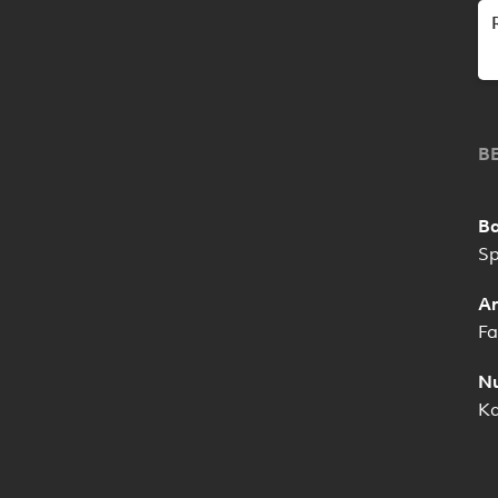
B
Ba
Sp
Ar
Fa
Nu
Ka