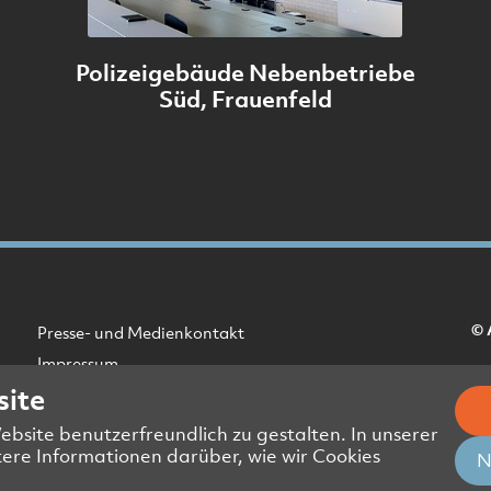
Polizeigebäude Nebenbetriebe
Süd, Frauenfeld
© 
Presse- und Medienkontakt
Impressum
site
Datenschutzerklärung Website
Datenschutzerklärung Geschäftspartner
site benutzerfreundlich zu gestalten. In unserer
tere Informationen darüber, wie wir Cookies
N