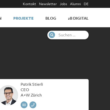
Kontakt
Newsletter
Jobs
Alumni
DE
PROJEKTE
N
BLOG
z
B DIGITAL
Patrik Stierli
CEO
A+W Zürich