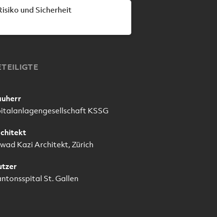
Risiko und Sicherheit
ETEILIGTE
uherr
italanlagengesellschaft KSSG
chitekt
wad Kazi Architekt, Zürich
tzer
ntonsspital St. Gallen