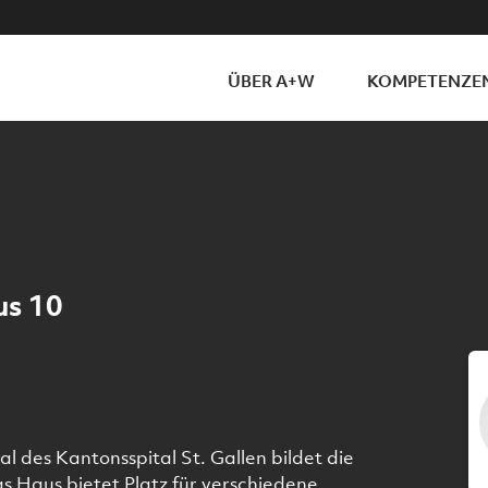
ÜBER A+W
KOMPETENZE
us 10
 des Kantonsspital St. Gallen bildet die
s Haus bietet Platz für verschiedene